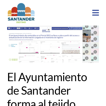
Skip
to
content
n
El Ayuntamiento
de Santander
forma al tejido